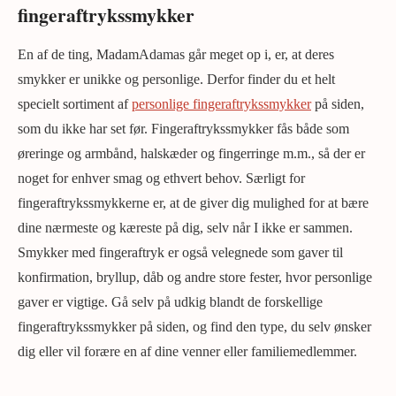
fingeraftrykssmykker
En af de ting, MadamAdamas går meget op i, er, at deres
smykker er unikke og personlige. Derfor finder du et helt
specielt sortiment af
personlige fingeraftrykssmykker
på siden,
som du ikke har set før. Fingeraftrykssmykker fås både som
øreringe og armbånd, halskæder og fingerringe m.m., så der er
noget for enhver smag og ethvert behov. Særligt for
fingeraftrykssmykkerne er, at de giver dig mulighed for at bære
dine nærmeste og kæreste på dig, selv når I ikke er sammen.
Smykker med fingeraftryk er også velegnede som gaver til
konfirmation, bryllup, dåb og andre store fester, hvor personlige
gaver er vigtige. Gå selv på udkig blandt de forskellige
fingeraftrykssmykker på siden, og find den type, du selv ønsker
dig eller vil forære en af dine venner eller familiemedlemmer.