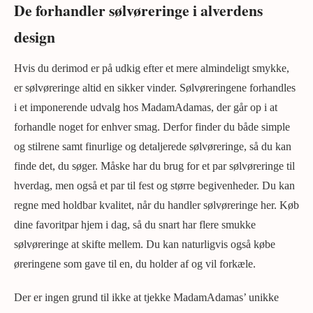
De forhandler sølvøreringe i alverdens
design
Hvis du derimod er på udkig efter et mere almindeligt smykke,
er sølvøreringe altid en sikker vinder. Sølvøreringene forhandles
i et imponerende udvalg hos MadamAdamas, der går op i at
forhandle noget for enhver smag. Derfor finder du både simple
og stilrene samt finurlige og detaljerede sølvøreringe, så du kan
finde det, du søger. Måske har du brug for et par sølvøreringe til
hverdag, men også et par til fest og større begivenheder. Du kan
regne med holdbar kvalitet, når du handler sølvøreringe her. Køb
dine favoritpar hjem i dag, så du snart har flere smukke
sølvøreringe at skifte mellem. Du kan naturligvis også købe
øreringene som gave til en, du holder af og vil forkæle.
Der er ingen grund til ikke at tjekke MadamAdamas’ unikke