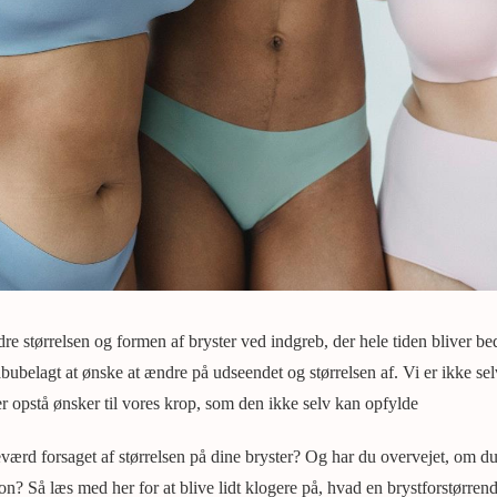
dre størrelsen og formen af bryster ved indgreb, der hele tiden bliver be
bubelagt at ønske at ændre på udseendet og størrelsen af. Vi er ikke sel
er opstå ønsker til vores krop, som den ikke selv kan opfylde
værd forsaget af størrelsen på dine bryster? Og har du overvejet, om du 
on? Så læs med her for at blive lidt klogere på, hvad en brystforstørre