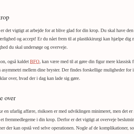
krop
er det vigtigt at arbejde for at blive glad for din krop. Du skal have den 
rlighed og accept! Er du nået frem til at plastikkirurgi kan hjælpe dig 
ghed du skal undersøge og overveje.
ion, også kaldet
BFO
, kan være med til at gøre din figur mere klassisk f
å asymmetri mellem dine bryster. Der findes forskellige muligheder for 
klar over, hvad der i dag kan lade sig gøre.
e over
kke en ufarlig affære, risikoen er med udviklingen minimeret, men det er
 et fremmedlegeme i din krop. Derfor er det vigtigt at overveje beslutn
ner der kan opstå ved selve operationen. Nogle af de komplikationer, so