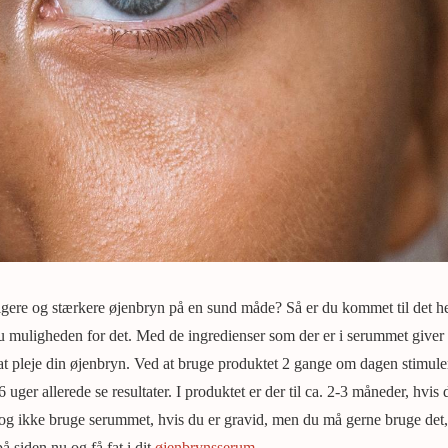
gere og stærkere øjenbryn på en sund måde? Så er du kommet til det hel
 muligheden for det. Med de ingredienser som der er i serummet giver
 at pleje din øjenbryn. Ved at bruge produktet 2 gange om dagen stimul
 uger allerede se resultater. I produktet er der til ca. 2-3 måneder, hvis 
dog ikke bruge serummet, hvis du er gravid, men du må gerne bruge det
 siden nu og få fat i dit
øjenbrynsserum
.