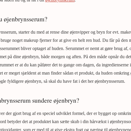
u øjenbrynsserum?
ynsserum, starter du med at rense dine øjenvipper og bryn for evt. make
t bruge noget makeup fjerner for at give en helt ren hud. Du får på den
nsserummet bliver optaget af huden. Serummet er nemt at gøre brug af, 
met på dine øjenbryn, både morgen og aften. På den måde opnår du det
erummet er at du kan påfører det to gange om dagen, da ingredienserne i
t er meget sjældent at man finder sådan et produkt, da huden omkring
gle fyldigere øjenbryn, så skal du have fat i det her øjenbrynsserum.
enbrynsserum sundere øjenbryn?
er der gjort brug af en speciel udviklet formel, der er bygget op omkr
ord betyder det at produktet kan sætte skub i din hårvækst i øjenbryns
ntioxidanter, som er med til at give ekstra fugt og næring til øjenbryne