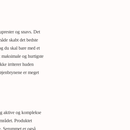
uprester og snavs. Det
 måde skabt det bedste
og du skal bare med et
 maksimale og hurtigste
kke irriterer huden
 øjenbrynene er meget
ing aktive og komplekse
området. Produktet
ne. Serummet er også