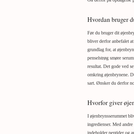
Hvordan bruger d
Før du bruger dit øjenbr
bliver derfor anbefalet a
grundlag for, at øjenbry
penselstrøg smøre serum
resultat. Det gode ved s
omkring øjenbrynene. De
sart. Ønsker du derfor no
Hvorfor giver øj
I øjenbrynsserummet bliv
ingredienser. Med andre 
indeholder peptider og a