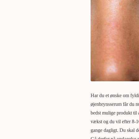
Har du et ønske om fyldi
øjenbrynsserum får du nu
bedst mulige produkt til
vækst og du vil efter 8-16
gange dagligt. Du skal 
Gå derfor på opdagelse på