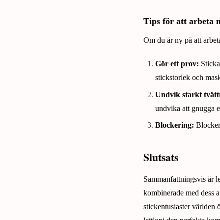
Tips för att arbeta 
Om du är ny på att arbeta 
Gör ett prov:
Sticka 
stickstorlek och mask
Undvik starkt tvät
undvika att gnugga el
Blockering:
Blockera 
Slutsats
Sammanfattningsvis är let
kombinerade med dess anvä
stickentusiaster världen ö