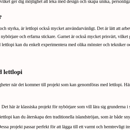
vilket ger dig möjlighet att leka med design och skapa unika, personlig
?
ch styrka, är lettlopi också mycket användarvänligt. Det är lätt att arbeta
 nybörjare och erfarna stickare. Garnet är också mycket prisvärt, vilket g
 lettlopi kan du enkelt experimentera med olika mönster och tekniker oc
 lettlopi
gheter när det kommer till projekt som kan genomföras med lettlopi. Här
:
Det här är klassiska projekt för nybörjare som vill lära sig grunderna i 
ttlopi kan du återskapa den traditionella islandströjan, som är både sn
ssa projekt passar perfekt för att lägga till ett varmt och hemtrevligt in