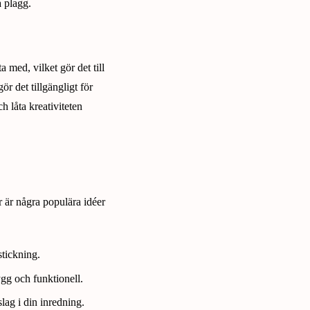
a plagg.
 med, vilket gör det till
ör det tillgängligt för
h låta kreativiteten
 är några populära idéer
stickning.
ygg och funktionell.
slag i din inredning.