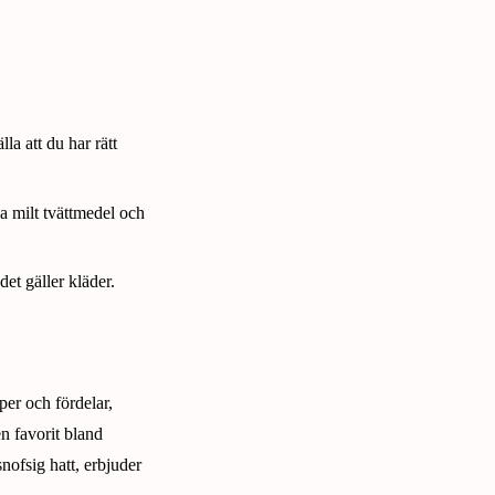
lla att du har rätt
da milt tvättmedel och
 det gäller kläder.
per och fördelar,
en favorit bland
snofsig hatt, erbjuder