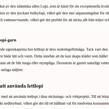
verkat av den isländska ullen Lopi, som är känd för sin exceptionella kvali
rsion av den tjockare bulkylopi, vilket gör den mer anpassningsbar för ol
ch vattenavvisande, vilket gör det perfekt för att sticka allt från tröjor o
lopi-garn
de egenskaperna hos lettlopi är dess isoleringsförmåga. Tack vare den s
len både lätt och varm. Detta innebär att du kan skapa kläder som håller
utan att de blir tunga eller otympliga. Dessutom är garnet naturligt vatte
r snöiga miljöer.
tt använda lettlopi
med att använda lettlopi i dina sticknings- och virkprojekt. Till att bör
kt nedbrytbart, vilket gör det till ett hållbart val för medvetna konsumen