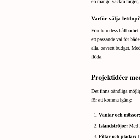
en mängd vackra färger, 
Varför välja lettlopi
Förutom dess hållbarhet o
ett passande val för både
alla, oavsett budget. Med
flöda.
Projektidéer med
Det finns oändliga möjli
för att komma igång:
Vantar och mössor
Islandströjor:
Med le
Filtar och plädar:
De