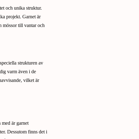
tet och unika struktur.
ika projekt. Garnet är
ch mössor till vantar och
peciella strukturen av
 dig varm även i de
navvisande, vilket är
ja med är garnet
ter. Dessutom finns det i