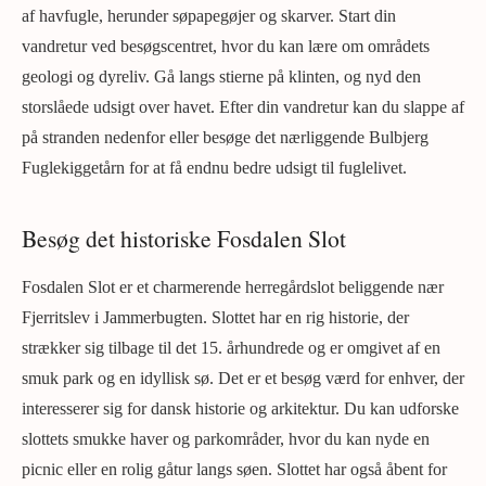
af havfugle, herunder søpapegøjer og skarver. Start din
vandretur ved besøgscentret, hvor du kan lære om områdets
geologi og dyreliv. Gå langs stierne på klinten, og nyd den
storslåede udsigt over havet. Efter din vandretur kan du slappe af
på stranden nedenfor eller besøge det nærliggende Bulbjerg
Fuglekiggetårn for at få endnu bedre udsigt til fuglelivet.
Besøg det historiske Fosdalen Slot
Fosdalen Slot er et charmerende herregårdslot beliggende nær
Fjerritslev i Jammerbugten. Slottet har en rig historie, der
strækker sig tilbage til det 15. århundrede og er omgivet af en
smuk park og en idyllisk sø. Det er et besøg værd for enhver, der
interesserer sig for dansk historie og arkitektur. Du kan udforske
slottets smukke haver og parkområder, hvor du kan nyde en
picnic eller en rolig gåtur langs søen. Slottet har også åbent for